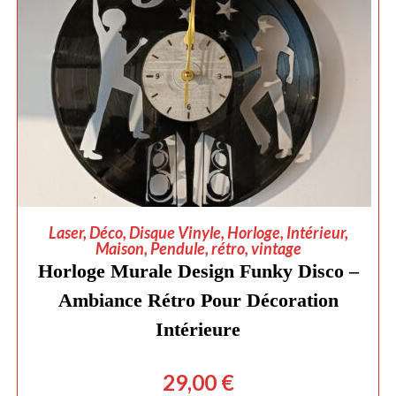
AJOUTER AU PANIER
Laser
,
Déco
,
Disque Vinyle
,
Horloge
,
Intérieur
,
Maison
,
Pendule
,
rétro
,
vintage
Horloge Murale Design Funky Disco –
Ambiance Rétro Pour Décoration
Intérieure
29,00
€