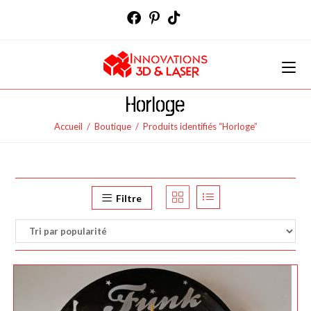
Skip
to
content
Horloge
Accueil
/
Boutique
/
Produits identifiés “Horloge”
Filtre