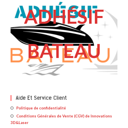
ADHÉSIF
BATEAU
Aide Et Service Client
S’ouvre
Politique de confidentialité
dans
Conditions Générales de Vente (CGV) de Innovations
S’ouv
un
3D&Laser
dans