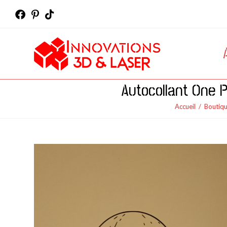
Skip
to
content
Autocollant One P
Accueil
/
Boutiq