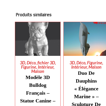
Produits similaires
AJOUTER AU
AJOUTER AU
3D
,
Déco
,
fichier 3D
,
3D
,
Déco
,
Figurine
,
Figurine
,
Intérieur
,
Intérieur
,
Maison
PANIER
PANIER
Maison
Duo De
Modèle 3D
Dauphins
Bulldog
« Élégance
Français –
Marine » –
Statue Canine –
Sculpture De