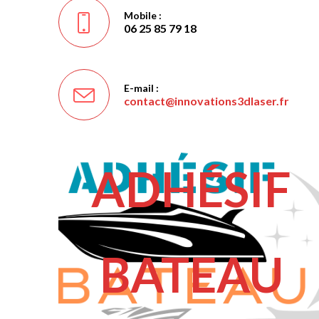
Mobile :
06 25 85 79 18
E-mail :
contact@innovations3dlaser.fr
S’ouvr
dans
votre
applic
ADHÉSIF
BATEAU