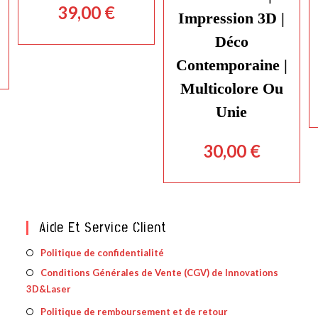
39,00
€
Impression 3D |
Déco
Contemporaine |
Multicolore Ou
Unie
30,00
€
Aide Et Service Client
S’ouvre
Politique de confidentialité
dans
Conditions Générales de Vente (CGV) de Innovations
S’ouv
un
3D&Laser
dans
nouvel
un
S’ouvre
Politique de remboursement et de retour