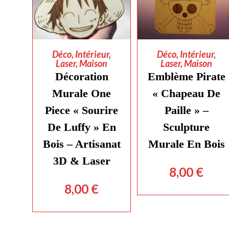
AJOUTER AU
AJOUTER AU
Déco
,
Intérieur
,
Déco
,
Intérieur
,
Laser
,
Maison
Laser
,
Maison
PANIER
PANIER
Décoration
Emblème Pirate
Murale One
« Chapeau De
Piece « Sourire
Paille » –
De Luffy » En
Sculpture
Bois – Artisanat
Murale En Bois
3D & Laser
8,00
€
8,00
€