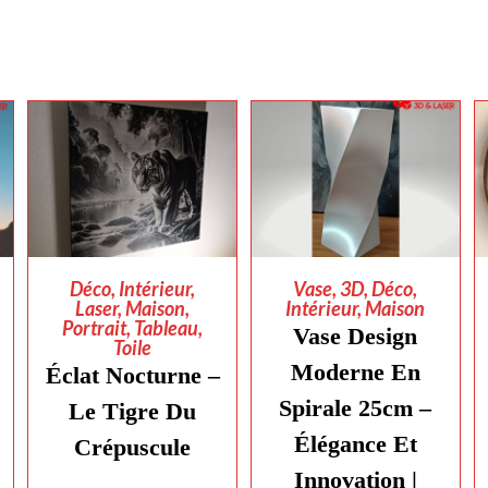
AJOUTER AU
AJOUTER AU
Déco
,
Intérieur
,
Vase
,
3D
,
Déco
,
Laser
,
Maison
,
Intérieur
,
Maison
PANIER
PANIER
Portrait
,
Tableau
,
Vase Design
Toile
Moderne En
Éclat Nocturne –
Spirale 25cm –
Le Tigre Du
Élégance Et
Crépuscule
Innovation |