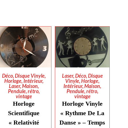
AJOUTER AU
AJOUTER AU
Déco
,
Disque Vinyle
,
Laser
,
Déco
,
Disque
Horloge
,
Intérieur
,
Vinyle
,
Horloge
,
PANIER
PANIER
Laser
,
Maison
,
Intérieur
,
Maison
,
Pendule
,
rétro
,
Pendule
,
rétro
,
vintage
vintage
Horloge
Horloge Vinyle
Scientifique
« Rythme De La
« Relativité
Danse » – Temps