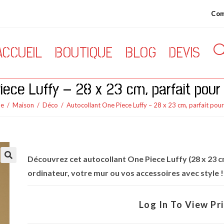
Co
ACCUEIL
BOUTIQUE
BLOG
DEVIS
TOG
iece Luffy – 28 x 23 cm, parfait pour 
WEB
ue
/
Maison
/
Déco
/
Autocollant One Piece Luffy – 28 x 23 cm, parfait pour 
SEA
Découvrez cet autocollant One Piece Luffy (28 x 23 c
🔍
ordinateur, votre mur ou vos accessoires avec style !
Log In To View Pr