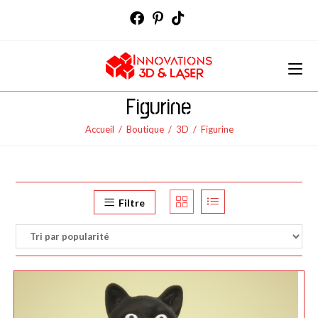
Skip
to
content
Figurine
Accueil
/
Boutique
/
3D
/
Figurine
Filtre