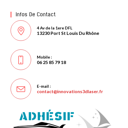
Infos De Contact
4 Av de la 1ere DFL
13230 Port St Louis Du Rhône
Mobile :
06 25 85 79 18
E-mail :
contact@innovations3dlaser.fr
S’ouvre
dans
votre
application