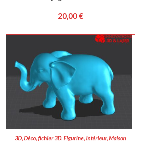
20,00
€
AJOUTER AU PANIER
3D
,
Déco
,
fichier 3D
,
Figurine
,
Intérieur
,
Maison