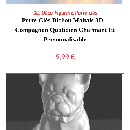
AJOUTER AU PANIER
3D
,
Déco
,
Figurine
,
Porte-clés
Porte-Clés Bichon Maltais 3D –
Compagnon Quotidien Charmant Et
Personnalisable
9,99
€