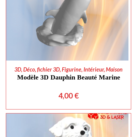
AJOUTER AU PANIER
3D
,
Déco
,
fichier 3D
,
Figurine
,
Intérieur
,
Maison
Modèle 3D Dauphin Beauté Marine
4,00
€