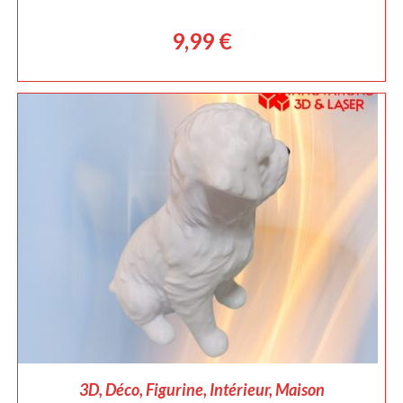
9,99
€
AJOUTER AU PANIER
3D
,
Déco
,
Figurine
,
Intérieur
,
Maison