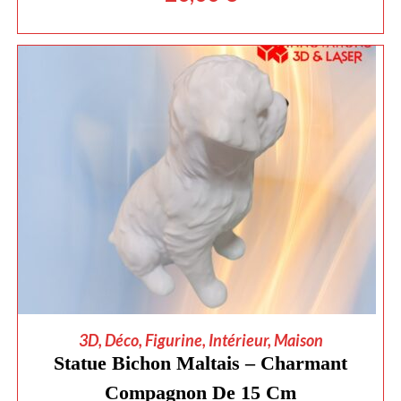
AJOUTER AU PANIER
3D
,
Déco
,
Figurine
,
Intérieur
,
Maison
Statue Bichon Maltais – Charmant
Compagnon De 15 Cm