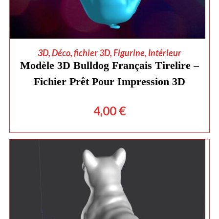
AJOUTER AU PANIER
3D
,
Déco
,
fichier 3D
,
Figurine
,
Intérieur
Modèle 3D Bulldog Français Tirelire –
Fichier Prêt Pour Impression 3D
4,00
€