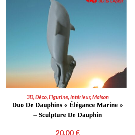
AJOUTER AU PANIER
3D
,
Déco
,
Figurine
,
Intérieur
,
Maison
Duo De Dauphins « Élégance Marine »
– Sculpture De Dauphin
20,00
€