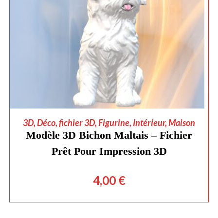
AJOUTER AU PANIER
3D
,
Déco
,
fichier 3D
,
Figurine
,
Intérieur
,
Maison
Modèle 3D Bichon Maltais – Fichier
Prêt Pour Impression 3D
4,00
€