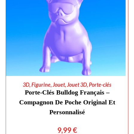
AJOUTER AU PANIER
3D
,
Figurine
,
Jouet
,
Jouet 3D
,
Porte-clés
Porte-Clés Bulldog Français –
Compagnon De Poche Original Et
Personnalisé
9,99
€