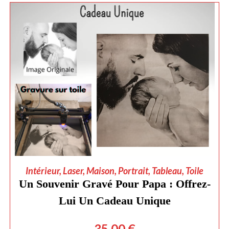
AJOUTER AU PANIER
Intérieur
,
Laser
,
Maison
,
Portrait
,
Tableau
,
Toile
Un Souvenir Gravé Pour Papa : Offrez-
Lui Un Cadeau Unique
35,00
€