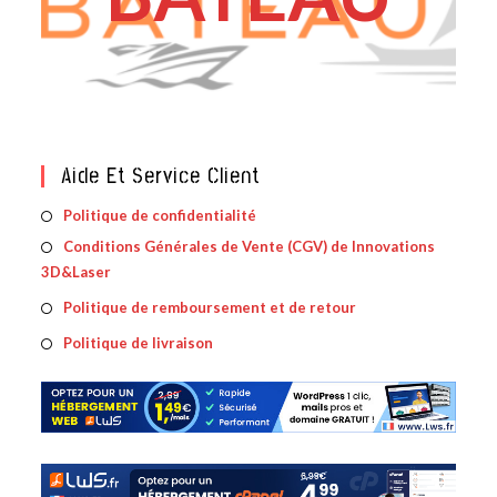
Aide Et Service Client
S’ouvre
Politique de confidentialité
dans
Conditions Générales de Vente (CGV) de Innovations
S’ouv
un
3D&Laser
dans
nouvel
un
S’ouvre
Politique de remboursement et de retour
onglet
nouve
dans
S’ouvre
Politique de livraison
ongle
un
dans
nouvel
un
onglet
nouvel
onglet