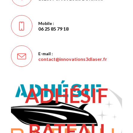
Mobile :
06 25 85 79 18
E-mail :
contact@innovations3dlaser.fr
S’ouvre
dans
votre
application
ADHÉSIF
BATEAU