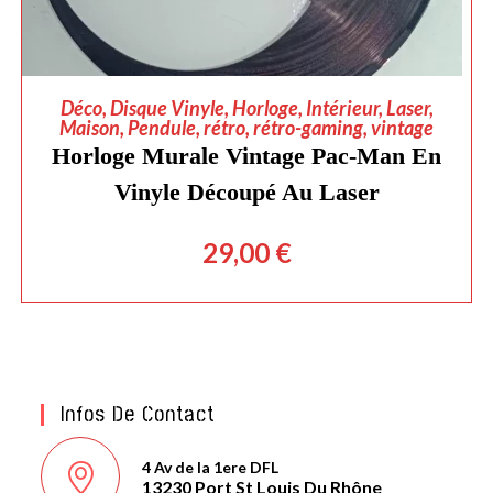
AJOUTER AU PANIER
Déco
,
Disque Vinyle
,
Horloge
,
Intérieur
,
Laser
,
Maison
,
Pendule
,
rétro
,
rétro-gaming
,
vintage
Horloge Murale Vintage Pac-Man En
Vinyle Découpé Au Laser
29,00
€
Infos De Contact
4 Av de la 1ere DFL
13230 Port St Louis Du Rhône