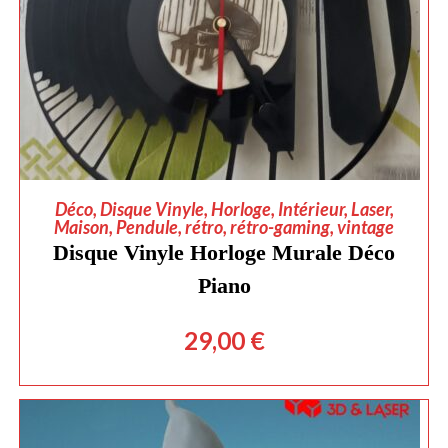
AJOUTER AU PANIER
Déco
,
Disque Vinyle
,
Horloge
,
Intérieur
,
Laser
,
Maison
,
Pendule
,
rétro
,
rétro-gaming
,
vintage
Disque Vinyle Horloge Murale Déco
Piano
29,00
€