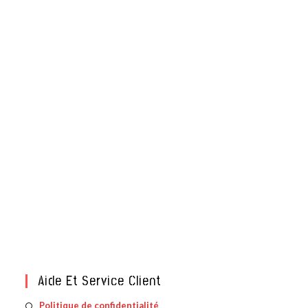
Aide Et Service Client
S’ouvre
Politique de confidentialité