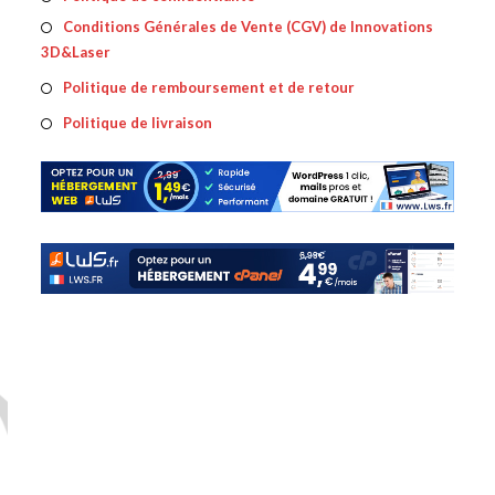
dans
Conditions Générales de Vente (CGV) de Innovations
S’ouv
un
3D&Laser
dans
nouvel
un
S’ouvre
Politique de remboursement et de retour
onglet
nouve
dans
S’ouvre
Politique de livraison
ongle
un
dans
nouvel
un
onglet
nouvel
onglet
e
ation