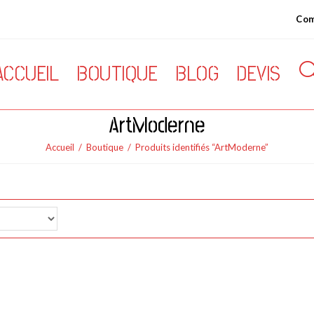
Co
ACCUEIL
BOUTIQUE
BLOG
DEVIS
TOG
ArtModerne
WEB
Accueil
/
Boutique
/
Produits identifiés “ArtModerne”
SEA