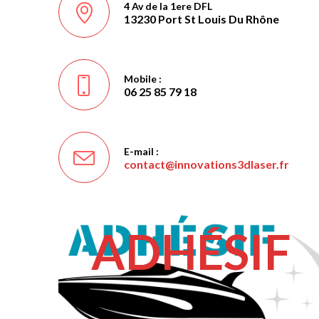
4 Av de la 1ere DFL
13230 Port St Louis Du Rhône
Mobile :
06 25 85 79 18
E-mail :
contact@innovations3dlaser.fr
S’ouvr
dans
votre
applic
ADHÉSIF