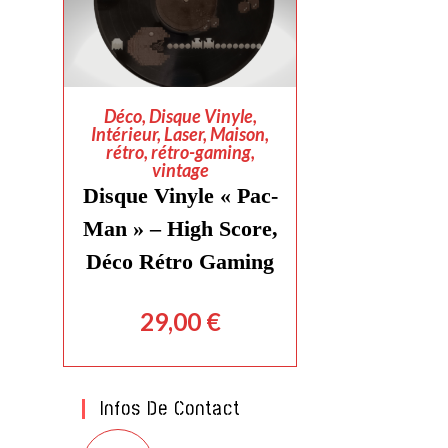
AJOUTER AU PANIER
Déco
,
Disque Vinyle
,
Intérieur
,
Laser
,
Maison
,
rétro
,
rétro-gaming
,
vintage
Disque Vinyle « Pac-
Man » – High Score,
Déco Rétro Gaming
29,00
€
Infos De Contact